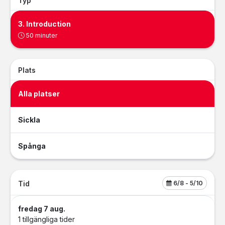
Typ
3. Introduction
50 minuter
Plats
Alla platser
Sickla
Spånga
Tid
6/8
- 5/10
fredag 7 aug.
1 tillgängliga tider